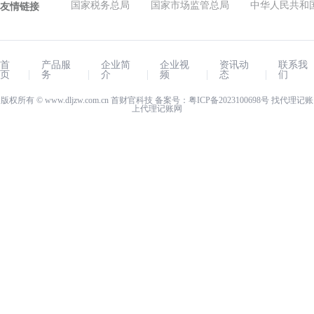
国家税务总局
国家市场监管总局
中华人民共和
友情链接
首
产品服
企业简
企业视
资讯动
联系我
页
务
介
频
态
们
版权所有 ©
www.dljzw.com.cn
首财官科技 备案号：
粤ICP备2023100698号
找代理记账
上
代理记账网