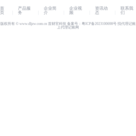
首
产品服
企业简
企业视
资讯动
联系我
页
务
介
频
态
们
版权所有 ©
www.dljzw.com.cn
首财官科技 备案号：
粤ICP备2023100698号
找代理记账
上
代理记账网