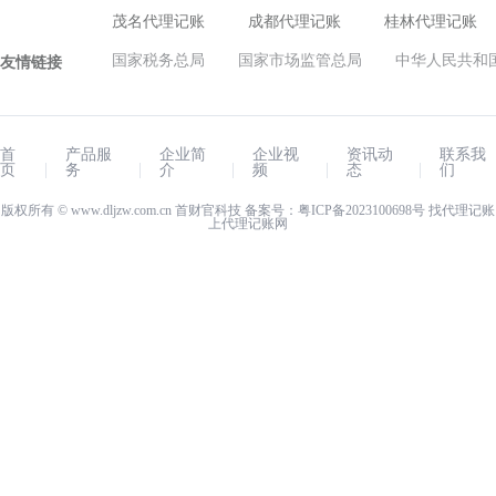
茂名代理记账
成都代理记账
桂林代理记账
国家税务总局
国家市场监管总局
中华人民共和
友情链接
首
产品服
企业简
企业视
资讯动
联系我
页
务
介
频
态
们
版权所有 ©
www.dljzw.com.cn
首财官科技 备案号：
粤ICP备2023100698号
找代理记账
上
代理记账网