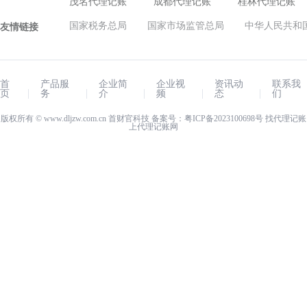
茂名代理记账
成都代理记账
桂林代理记账
国家税务总局
国家市场监管总局
中华人民共和
友情链接
首
产品服
企业简
企业视
资讯动
联系我
页
务
介
频
态
们
版权所有 ©
www.dljzw.com.cn
首财官科技 备案号：
粤ICP备2023100698号
找代理记账
上
代理记账网